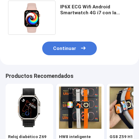
IP6X ECG Wifi Android
Smartwatch 4G i7 con la
banda azul del deporte del
abismo
Continuar
Productos Recomendados
Reloj diabético Z69
HW8 inteligente
GS8 Z59 H10