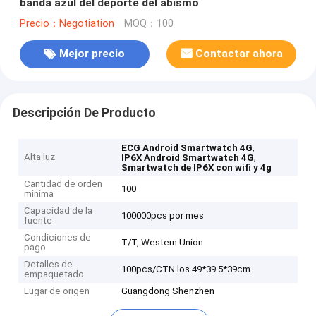
banda azul del deporte del abismo
Precio：Negotiation
MOQ：100
Mejor precio
Contactar ahora
Descripción De Producto
,
ECG Android Smartwatch 4G
Alta luz
,
IP6X Android Smartwatch 4G
Smartwatch de IP6X con wifi y 4g
Cantidad de orden
100
mínima
Capacidad de la
100000pcs por mes
fuente
Condiciones de
T/T, Western Union
pago
Detalles de
100pcs/CTN los 49*39.5*39cm
empaquetado
Lugar de origen
Guangdong Shenzhen