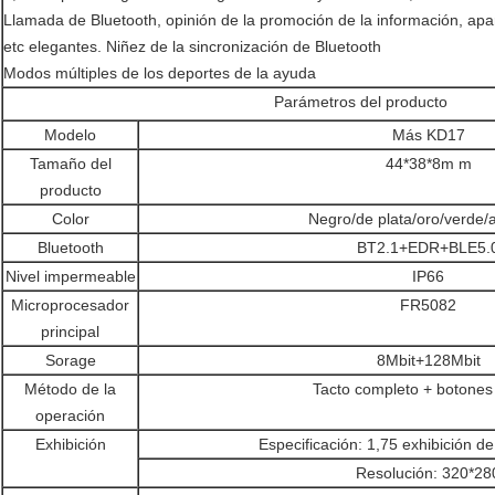
Llamada de Bluetooth, opinión de la promoción de la información, apar
etc elegantes. Niñez de la sincronización de Bluetooth
Modos múltiples de los deportes de la ayuda
Parámetros del producto
Modelo
Más KD17
Tamaño del
44*38*8m m
producto
Color
Negro/de plata/oro/verde/a
Bluetooth
BT2.1+EDR+BLE5.
Nivel impermeable
IP66
Microprocesador
FR5082
principal
Sorage
8Mbit+128Mbit
Método de la
Tacto completo + botones
operación
Exhibición
Especificación: 1,75 exhibición d
Resolución: 320*28