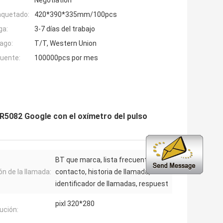
Negotiation
aquetado:
420*390*335mm/100pcs
ga:
3-7 días del trabajo
ago:
T/T, Western Union
fuente:
100000pcs por mes
FR5082 Google con el oxímetro del pulso
BT que marca, lista frecuente del
ón de la llamada:
contacto, historia de llamada,
identificador de llamadas, respuest
pixl 320*280
ución: