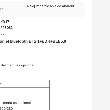
Reloj impermeable de Android
re:
e KD17
,
e FR5082
,
lso
d con el bluetooth BT2.1+EDR+BLE5.0
os del menú es opcional
o
del menú es opcional
n 320*380