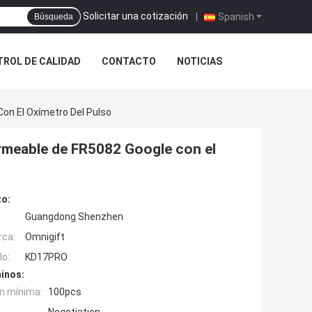
Solicitar una cotización
|
Spanish
Búsqueda
ROL DE CALIDAD
CONTACTO
NOTICIAS
on El Oxímetro Del Pulso
ermeable de FR5082 Google con el
to:
Guangdong Shenzhen
rca:
Omnigift
o:
KD17PRO
inos:
n mínima:
100pcs