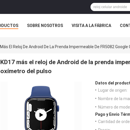
ODUCTOS
SOBRE NOSOTROS
VISITA A LA FÁBRICA
CONT
Más El Reloj De Android De La Prenda Impermeable De FR5082 Google C
KD17 más el reloj de Android de la prenda imp
oxímetro del pulso
Datos del produc
Lugar de origen:
Nombre de la ma
Número de model
Pago y Envío Térm
Cantidad de orde