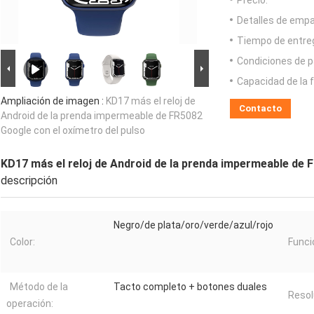
Precio:
Detalles de emp
Tiempo de entre
Condiciones de p
Capacidad de la 
Ampliación de imagen :
KD17 más el reloj de
Contacto
Android de la prenda impermeable de FR5082
Google con el oxímetro del pulso
KD17 más el reloj de Android de la prenda impermeable de 
descripción
Negro/de plata/oro/verde/azul/rojo
Color:
Funci
Método de la
Tacto completo + botones duales
Resol
operación: