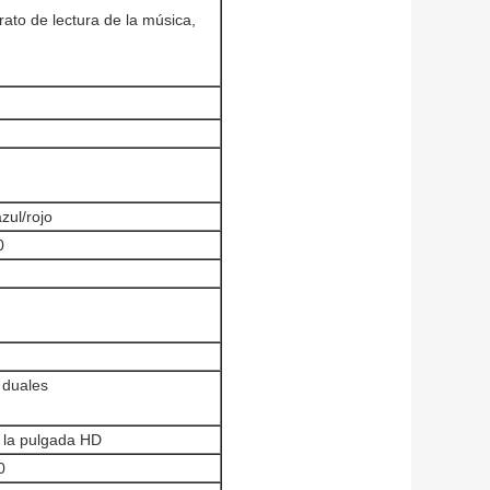
ato de lectura de la música,
zul/rojo
0
 duales
e la pulgada HD
0