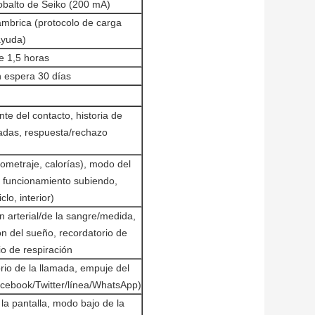
cobalto de Seiko (200 mA)
mbrica (protocolo de carga
ayuda)
e 1,5 horas
n espera 30 días
nte del contacto, historia de
madas, respuesta/rechazo
lometraje, calorías), modo del
, funcionamiento subiendo,
lo, interior)
n arterial/de la sangre/medida,
ón del sueño, recordatorio de
io de respiración
rio de la llamada, empuje del
book/Twitter/línea/WhatsApp)
 la pantalla, modo bajo de la