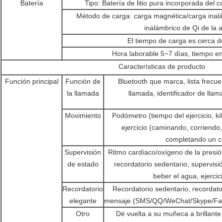
Batería
Tipo: Batería de litio pura incorporada del 
Método de carga: carga magnética/carga inalá
inalámbrico de Qi de la 
El tiempo de carga es cerca d
Hora laborable 5~7 días, tiempo e
Características de producto
Función principal
Función de
Bluetooth que marca, lista frecue
la llamada
llamada, identificador de lla
Movimiento
Podómetro (tiempo del ejercicio, ki
ejercicio (caminando, corriendo
completando un cic
Supervisión
Ritmo cardíaco/oxígeno de la presió
de estado
recordatorio sedentario, supervisi
beber el agua, ejercic
Recordatorio
Recordatorio sedentario, recordato
elegante
mensaje (SMS/QQ/WeChat/Skype/Face
Otro
Dé vuelta a su muñeca a brillante