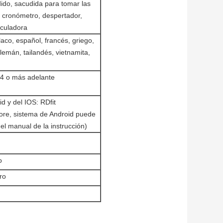
dido, sacudida para tomar las
, cronómetro, despertador,
lculadora
olaco, español, francés, griego,
lemán, tailandés, vietnamita,
,4 o más adelante
d y del IOS: RDfit
tore, sistema de Android puede
el manual de la instrucción)
o
ro