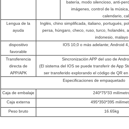
batería, modo silencioso, anti-per
imágenes, control de la música
calendario, ca
Lengua de la
Inglés, chino simplificada, italiano, portugués, p
ayuda
persa, húngaro, checo, ruso, turco, holandés, a
indonesio, malayo
dispositivo
IOS 10,0 o más adelante; Android 4
favorable
Transferencia
Sincronización APP del uso de Androi
directa de
(El sistema del IOS se puede transferir de App S
APP/APK
ser transferido explorando el código de QR en 
Especificaciones de empaquetado
Caja de embalaje
240*75*33 milímetr
Caja externa
495*350*395 milímet
Peso bruto
16.65kg