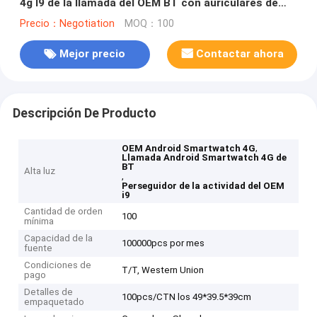
4g I9 de la llamada del OEM BT con auriculares de
botón
Precio：Negotiation
MOQ：100
Mejor precio
Contactar ahora
Descripción De Producto
,
OEM Android Smartwatch 4G
Llamada Android Smartwatch 4G de
BT
Alta luz
,
Perseguidor de la actividad del OEM
i9
Cantidad de orden
100
mínima
Capacidad de la
100000pcs por mes
fuente
Condiciones de
T/T, Western Union
pago
Detalles de
100pcs/CTN los 49*39.5*39cm
empaquetado