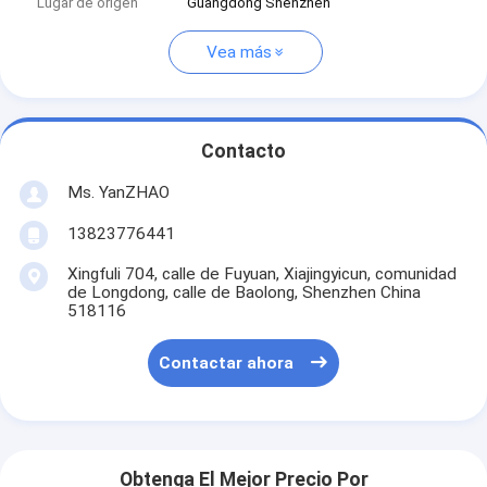
Lugar de origen
Guangdong Shenzhen
Vea más
Contacto
Ms. YanZHAO
13823776441
Xingfuli 704, calle de Fuyuan, Xiajingyicun, comunidad
de Longdong, calle de Baolong, Shenzhen China
518116
Contactar ahora
Obtenga El Mejor Precio Por