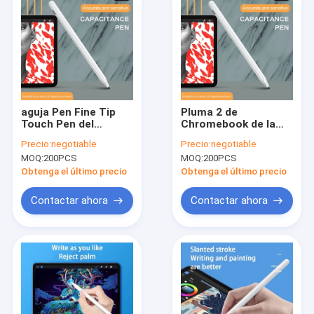
aguja Pen Fine Tip
Pluma 2 de
Touch Pen del
Chromebook de la
teléfono de 175m m
aguja de la pantalla
Precio:
negotiable
Precio:
negotiable
Pixelpoint Digital
táctil del ordenador
MOQ:
200PCS
MOQ:
200PCS
para Android
portátil en 1 pluma
capacitiva de la
Obtenga el último precio
Obtenga el último precio
extremidad fina
Contactar ahora
Contactar ahora
Inicio
Productos
Sobre nosotros