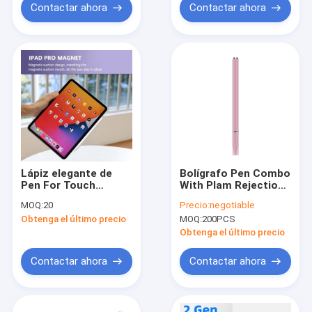
Contactar ahora
Contactar ahora
Lápiz elegante de
Bolígrafo Pen Combo
Pen For Touch
With Plam Rejection
Screens Active de la
de la aguja de la
MOQ:
20
Precio:
negotiable
aguja de Digitaces
pantalla táctil del
Obtenga el último precio
MOQ:
200PCS
del punto fino
OEM
Obtenga el último precio
Contactar ahora
Contactar ahora