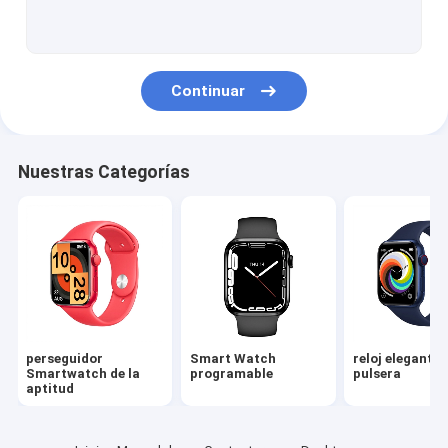
Reloj impermeable de Android
Pluma capacitiva activa
Continuar
Pluma elegante de la aguja
Bolígrafo de la aguja
Nuestras Categorías
Auricular de botón estéreo de Bluetooth
Auricular elegante del HI
Aguja Pen Tips
Estación de acoplamiento Displayport
perseguidor
Smart Watch
reloj elegante 
Smartwatch de la
programable
pulsera
aptitud