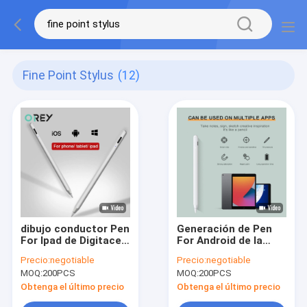
Fine Point Stylus
(12)
dibujo conductor Pen
Generación de Pen
For Ipad de Digitaces
For Android de la
de la aguja del punto
aguja del teléfono
Precio:
negotiable
Precio:
negotiable
fino de 1.6m m
celular del punto fino
MOQ:
200PCS
MOQ:
200PCS
Pixelpoint
del ODM 164m m 5ta
Obtenga el último precio
Obtenga el último precio