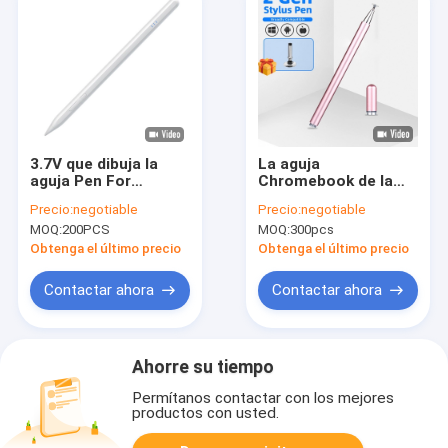
3.7V que dibuja la
La aguja
aguja Pen For
Chromebook de la
Android Phone Tablet
pantalla táctil dibuja
Precio:
negotiable
Precio:
negotiable
de Bluetooth
a lápiz el dibujo Pen
MOQ:
200PCS
MOQ:
300pcs
For Laptop
Obtenga el último precio
Obtenga el último precio
Contactar ahora
Contactar ahora
Ahorre su tiempo
Permítanos contactar con los mejores
productos con usted.