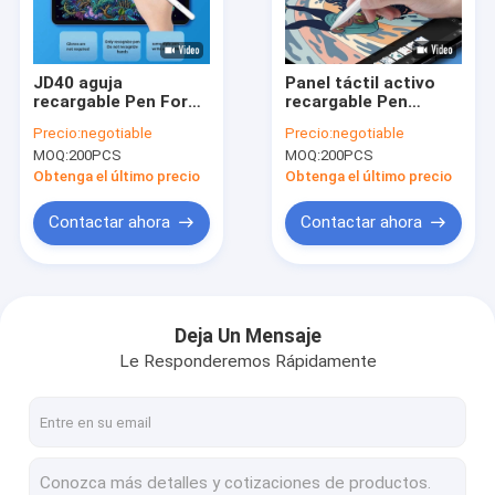
Visita a la fábrica
Control de Calidad
JD40 aguja
Panel táctil activo
recargable Pen For
recargable Pen
Contacto
Android Phone Ipad
Digital Pen For
Precio:
negotiable
Precio:
negotiable
capacitivo activo
Mobile 5A 140mah
MOQ:
200PCS
MOQ:
200PCS
2018
noticias
Obtenga el último precio
Obtenga el último precio
Contactar ahora
Contactar ahora
perseguidor Smartwatch de la aptitud
Smart Watch programable
Deja Un Mensaje
Le Responderemos Rápidamente
reloj elegante de la pulsera
Android Smartwatch 4G
Android Smartwatch compatible