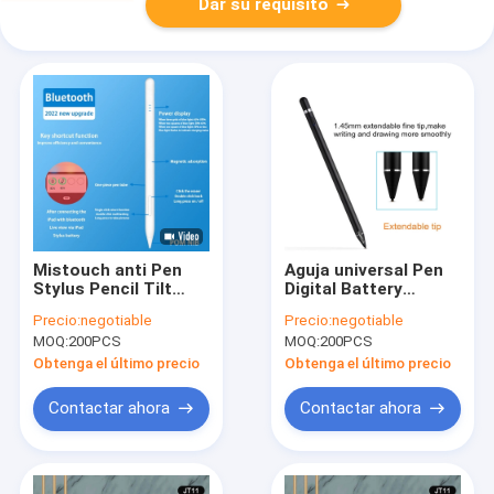
Dar su requisito
Mistouch anti Pen
Aguja universal Pen
Stylus Pencil Tilt
Digital Battery
Sensor capacitivo
Percentage Display
Precio:
negotiable
Precio:
negotiable
activo 90mAh
capacitivo activo 5V
MOQ:
200PCS
MOQ:
200PCS
Obtenga el último precio
Obtenga el último precio
Contactar ahora
Contactar ahora